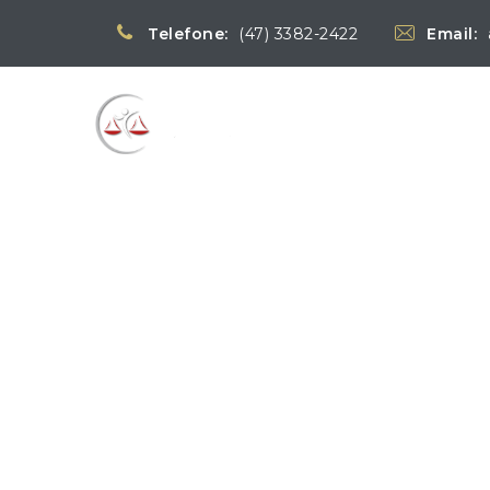
Telefone:
(47) 3382-2422
Email:
Blog
→
→
Notícias
Notíc