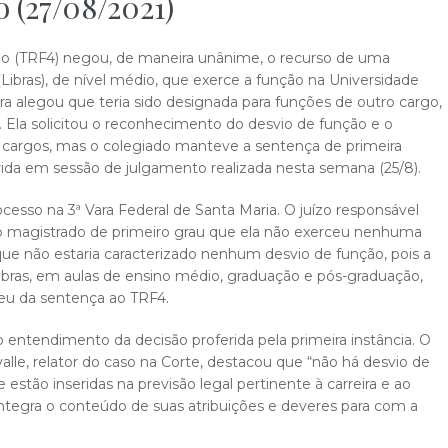
o (27/08/2021)
ião (TRF4) negou, de maneira unânime, o recurso de uma
 (Libras), de nível médio, que exerce a função na Universidade
ra alegou que teria sido designada para funções de outro cargo,
as. Ela solicitou o reconhecimento do desvio de função e o
 cargos, mas o colegiado manteve a sentença de primeira
erida em sessão de julgamento realizada nesta semana (25/8).
ocesso na 3ª Vara Federal de Santa Maria. O juízo responsável
lo magistrado de primeiro grau que ela não exerceu nenhuma
que não estaria caracterizado nenhum desvio de função, pois a
ibras, em aulas de ensino médio, graduação e pós-graduação,
reu da sentença ao TRF4.
entendimento da decisão proferida pela primeira instância. O
lle, relator do caso na Corte, destacou que “não há desvio de
estão inseridas na previsão legal pertinente à carreira e ao
ntegra o conteúdo de suas atribuições e deveres para com a