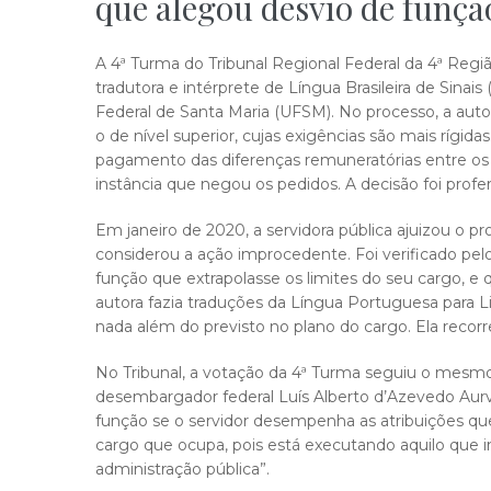
que alegou desvio de funçã
A 4ª Turma do Tribunal Regional Federal da 4ª Reg
tradutora e intérprete de Língua Brasileira de Sinais
Federal de Santa Maria (UFSM). No processo, a auto
o de nível superior, cujas exigências são mais rígid
pagamento das diferenças remuneratórias entre os
instância que negou os pedidos. A decisão foi prof
Em janeiro de 2020, a servidora pública ajuizou o pr
considerou a ação improcedente. Foi verificado pe
função que extrapolasse os limites do seu cargo, e 
autora fazia traduções da Língua Portuguesa para L
nada além do previsto no plano do cargo. Ela recor
No Tribunal, a votação da 4ª Turma seguiu o mesmo 
desembargador federal Luís Alberto d’Azevedo Aurva
função se o servidor desempenha as atribuições que 
cargo que ocupa, pois está executando aquilo que i
administração pública”.