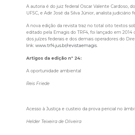
A autoria é do juiz federal Oscar Valente Cardoso, d
UFSC, e Adir José da Silva Júnior, analista judiciári
A nova edição da revista traz no total oito textos so
editado pela Emagis do TRF4, foi lançado em 2014
dos juízes federais e dos demais operadores do Dire
link:
www.trf4.jus.br/revistaemagis
.
Artigos da edição nº 24:
A oportunidade ambiental
Reis Friede
Acesso à Justiça e custeio da prova pericial no âmb
Helder Teixeira de Oliveira