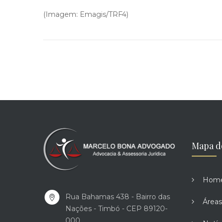
(Imagem: Emagis/TRF4)
Mapa d
Hom
Rua Bahamas 438 - Bairro das
Áreas
Nações - Timbó - CEP 89120-
000