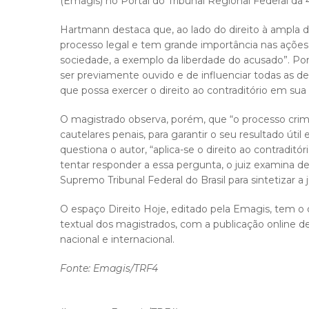
(Emagis) no Portal do Tribunal Regional Federal da 
Hartmann destaca que, ao lado do direito à ampla d
processo legal e tem grande importância nas ações 
sociedade, a exemplo da liberdade do acusado”. Por i
ser previamente ouvido e de influenciar todas as de
que possa exercer o direito ao contraditório em sua 
O magistrado observa, porém, que “o processo crim
cautelares penais, para garantir o seu resultado útil
questiona o autor, “aplica-se o direito ao contraditó
tentar responder a essa pergunta, o juiz examina d
Supremo Tribunal Federal do Brasil para sintetizar a 
O espaço Direito Hoje, editado pela Emagis, tem o
textual dos magistrados, com a publicação online 
nacional e internacional.
Fonte: Emagis/TRF4