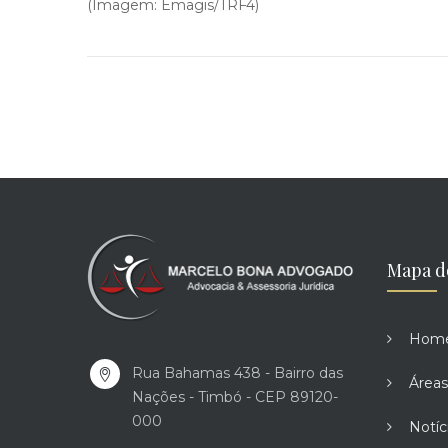
(Imagem: Emagis/TRF4)
Mapa d
Hom
Rua Bahamas 438 - Bairro das
Áreas
Nações - Timbó - CEP 89120-
000
Notíc