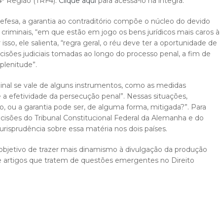
4ª Região (TRF4).
Clique aqui
para acessá-lo na íntegra.
efesa, a garantia ao contraditório compõe o núcleo do devido
criminais, “em que estão em jogo os bens jurídicos mais caros à
sso, ele salienta, “regra geral, o réu deve ter a oportunidade de
cisões judiciais tomadas ao longo do processo penal, a fim de
plenitude”.
inal se vale de alguns instrumentos, como as medidas
 e a efetividade da persecução penal”. Nessas situações,
rio, ou a garantia pode ser, de alguma forma, mitigada?”. Para
ecisões do Tribunal Constitucional Federal da Alemanha e do
jurisprudência sobre essa matéria nos dois países.
 objetivo de trazer mais dinamismo à divulgação da produção
de artigos que tratem de questões emergentes no Direito