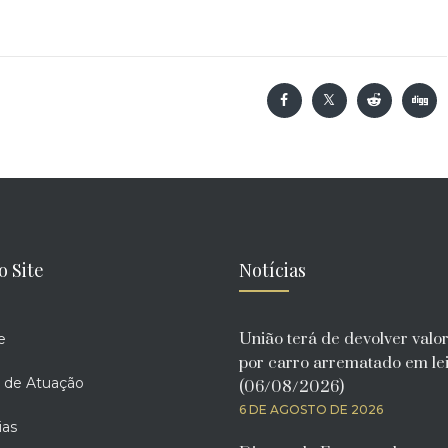
o Site
Notícias
União terá de devolver valo
e
por carro arrematado em lei
 de Atuação
(06/08/2026)
6 DE AGOSTO DE 2026
ias