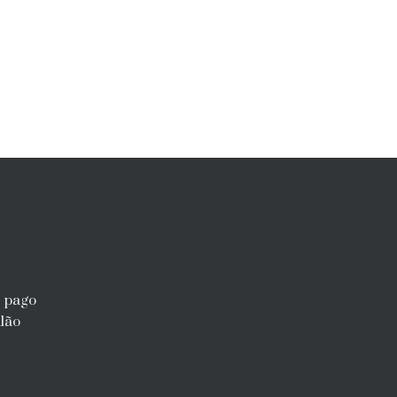
r pago
lão