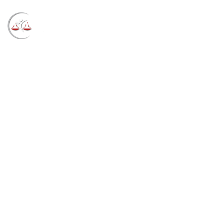
Blog
→
→
→
Notícias
Notícias STF
Operação
Faroeste: relator solta investigados por esquema de
venda de sentenças, impõe cautelares, e dois
seguirão presos