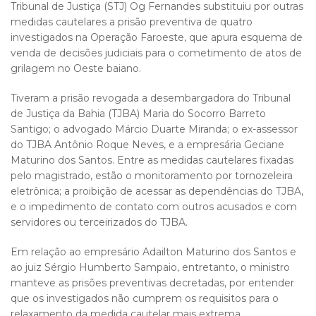
Tribunal de Justiça (STJ) Og Fernandes substituiu por outras
medidas cautelares a prisão preventiva de quatro
investigados na Operação Faroeste, que apura esquema de
venda de decisões judiciais para o cometimento de atos de
grilagem no Oeste baiano.
Tiveram a prisão revogada a desembargadora do Tribunal
de Justiça da Bahia (TJBA) Maria do Socorro Barreto
Santigo; o advogado Márcio Duarte Miranda; o ex-assessor
do TJBA Antônio Roque Neves, e a empresária Geciane
Maturino dos Santos. Entre as medidas cautelares fixadas
pelo magistrado, estão o monitoramento por tornozeleira
eletrônica; a proibição de acessar as dependências do TJBA,
e o impedimento de contato com outros acusados e com
servidores ou terceirizados do TJBA.
Em relação ao empresário Adailton Maturino dos Santos e
ao juiz Sérgio Humberto Sampaio, entretanto, o ministro
manteve as prisões preventivas decretadas, por entender
que os investigados não cumprem os requisitos para o
relaxamento da medida cautelar mais extrema.