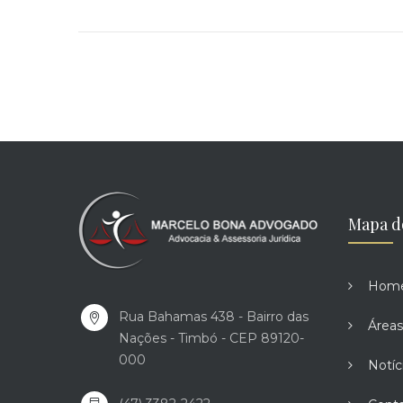
Mapa d
Hom
Rua Bahamas 438 - Bairro das
Áreas
Nações - Timbó - CEP 89120-
000
Notíc