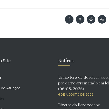
o Site
Notícias
União terá de devolver valo
e
por carro arrematado em lei
 de Atuação
(06/08/2026)
6 DE AGOSTO DE 2026
ias
Diretor do Foro recebe