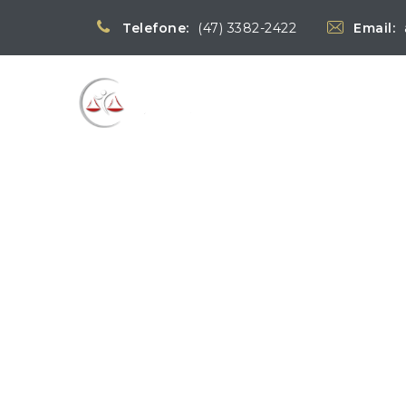
Telefone:
(47) 3382-2422
Email:
Blog
→
Notícias