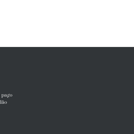
r pago
lão