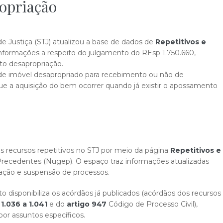
ropriação
de Justiça (STJ) atualizou a base de dados de
Repetitivos e
 informações a respeito do julgamento do REsp 1.750.660,
nto desapropriação.
e de imóvel desapropriado para recebimento ou não de
ue a aquisição do bem ocorrer quando já existir o apossamento
 recursos repetitivos no STJ por meio da página
Repetitivos e
recedentes (Nugep). O espaço traz informações atualizadas
tação e suspensão de processos.
 disponibiliza os acórdãos já publicados (acórdãos dos recursos
 1.036 a 1.041
e do
artigo 947
Código de Processo Civil),
or assuntos específicos.​