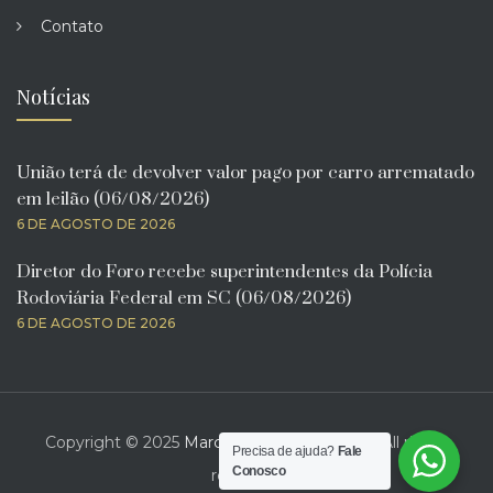
Contato
Notícias
União terá de devolver valor pago por carro arrematado
em leilão (06/08/2026)
6 DE AGOSTO DE 2026
Diretor do Foro recebe superintendentes da Polícia
Rodoviária Federal em SC (06/08/2026)
6 DE AGOSTO DE 2026
Copyright © 2025
Marcelo Bona Advogado
. All rights
Precisa de ajuda?
Fale
Conosco
reserved.