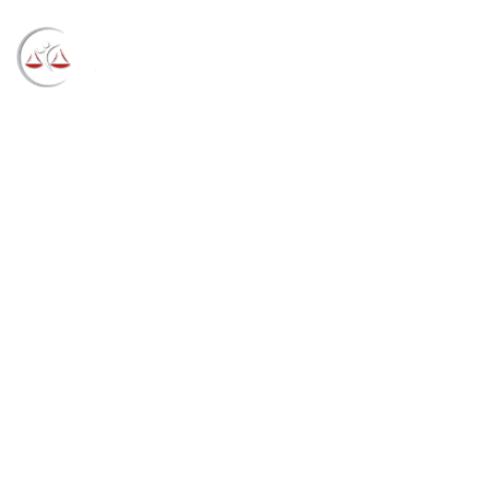
Blog
→
→
→
Notícias
Notícias STF
Pesquisa Pronta
destaca imunidade dos advogados nos crimes contra
a honra