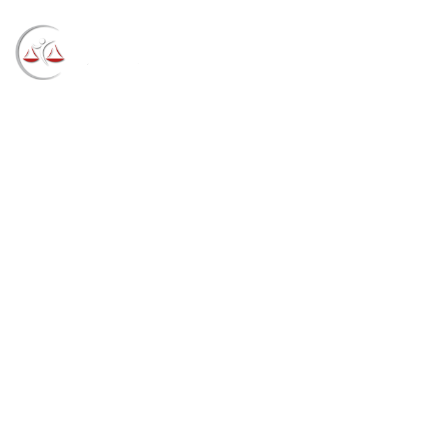
Blog
→
→
→
Notícias
Notícias STF
Pleno do STJ
define forma de votação para escolha de candidatos a
ministro do tribunal e membros do CNJ e CNMP