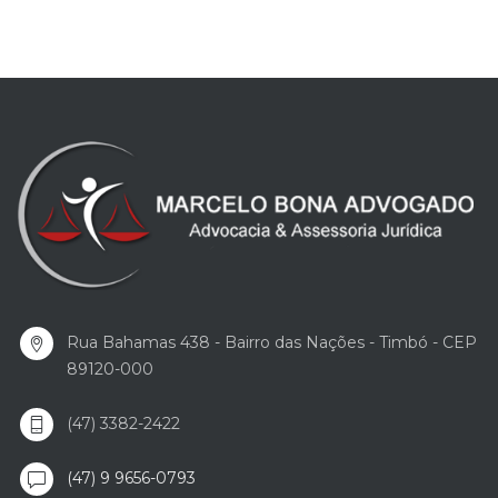
Rua Bahamas 438 - Bairro das Nações - Timbó - CEP
89120-000
(47) 3382-2422
(47) 9 9656-0793