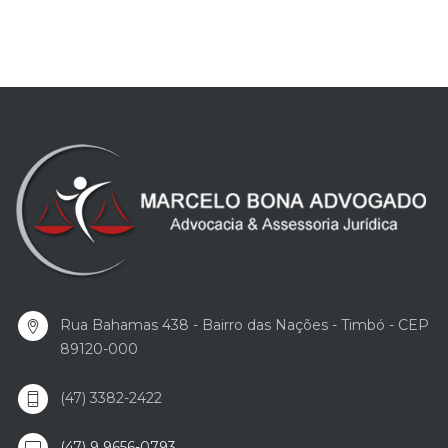
Rua Bahamas 438 - Bairro das Nações - Timbó - CEP
89120-000
(47) 3382-2422
(47) 9 9656-0793