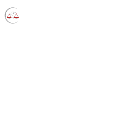
Blog
→
→
→
Notícias
Notícias STF
Presidente do
STJ abre debates sobre acordo de não persecução
penal no 13º Fórum Jurídico da Esmaf