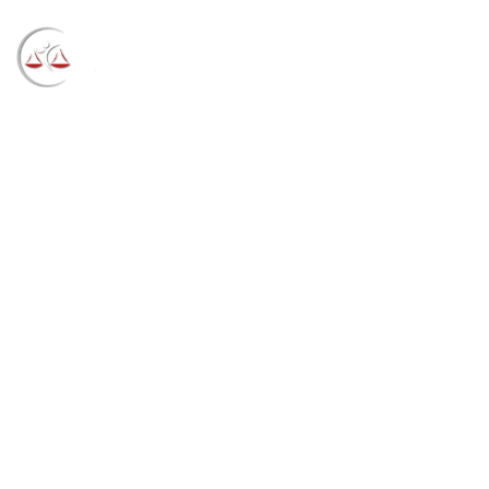
Blog
→
→
→
Notícias
Notícias STF
Presidente do
STJ autoriza retorno das atividades em mina da Vale
no Pará