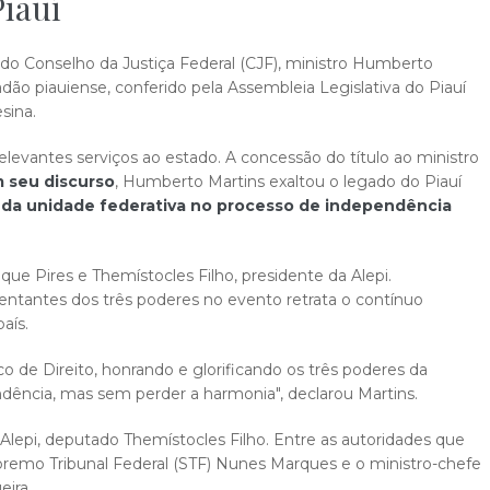
Piauí
e do Conselho da Justiça Federal (CJF), ministro Humberto
dadão piauiense, conferido pela Assembleia Legislativa do Piauí
sina.
levantes serviços ao estado. A concessão do título ao ministro
 seu discurso
, Humberto Martins exaltou o legado do Piauí
 da unidade federativa no processo de independência
ue Pires e Themístocles Filho, presidente da Alepi.
entantes dos três poderes no evento retrata o contínuo
aís.
 de Direito, honrando e glorificando os três poderes da
ência, mas sem perder a harmonia", declarou Martins.
 Alepi, deputado Themístocles Filho. Entre as autoridades que
premo Tribunal Federal (STF) Nunes Marques e o ministro-chefe
eira.