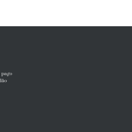
r pago
lão