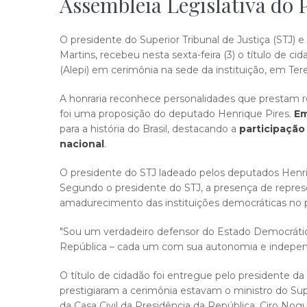
Assembleia Legislativa do 
O presidente do Superior Tribunal de Justiça (STJ) 
Martins, recebeu nesta sexta-feira (3) o título de ci
(Alepi) em cerimônia na sede da instituição, em Tere
A honraria reconhece personalidades que prestam re
foi uma proposição do deputado Henrique Pires.
Em
para a história do Brasil, destacando a
participação
nacional
.
O presidente do STJ ladeado pelos deputados Henriq
Segundo o presidente do STJ, a presença de repres
amadurecimento das instituições democráticas no p
"Sou um verdadeiro defensor do Estado Democrático
República – cada um com sua autonomia e independ
O título de cidadão foi entregue pelo presidente da
prestigiaram a cerimônia estavam o ministro do Su
da Casa Civil da Presidência da República, Ciro Nogu