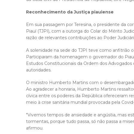
Reconhecimento da Justiça piauiense
Em sua passagem por Teresina, o presidente da cor
Piauí (TJPI), com a outorga do Colar do Mérito Judic
razão de relevantes contribuições ao Poder Judiciári
A solenidade na sede do TJPI teve como anfitrião o
Participaram da homenagem o governador do Piauí,
Estudos Constitucionais da Ordem dos Advogados do
autoridades.
O ministro Humberto Martins com o desembargador 
Ao agradecer a honraria, Humberto Martins ressaltou
cívica entre os poderes da República ofereceram res
meio à crise sanitária mundial provocada pela Covid-
"Vivemos tempos de ansiedade e angústia, mas es
tormentas, porque tudo passa, só não passa a miseric
afirmou.