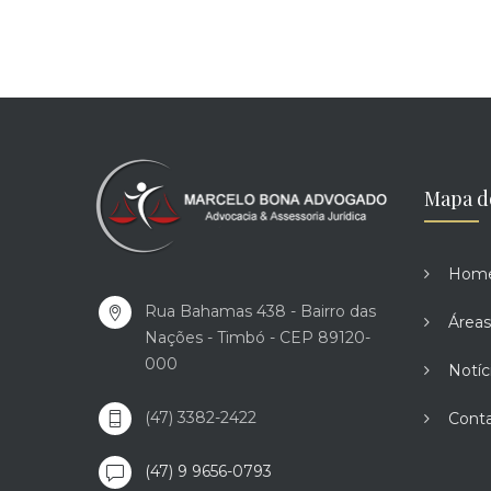
Mapa d
Hom
Rua Bahamas 438 - Bairro das
Áreas
Nações - Timbó - CEP 89120-
000
Notíc
(47) 3382-2422
Cont
(47) 9 9656-0793