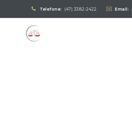
Telefone:
(47) 3382-2422
Email:
Blog
→
→
Notícias
N