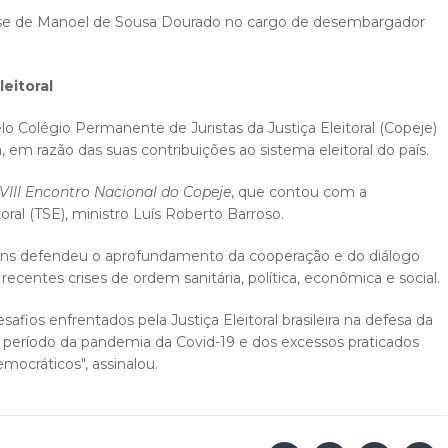
osse de Manoel de Sousa Dourado no cargo de desembargador
eitoral
o Colégio Permanente de Juristas da Justiça Eleitoral (Copeje)
, em razão das suas contribuições ao sistema eleitoral do país.
VIII Encontro Nacional do Copeje
, que contou com a
oral (TSE), ministro Luís Roberto Barroso.
ins defendeu o aprofundamento da cooperação e do diálogo
 recentes crises de ordem sanitária, política, econômica e social.
fios enfrentados pela Justiça Eleitoral brasileira na defesa da
il período da pandemia da Covid-19 e dos excessos praticados
democráticos", assinalou.