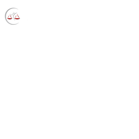
Blog
→
→
→
Notícias
Notícias STF
Presidente do
STJ participa da abertura do Seminário do Pacto
Nacional pela Primeira Infância – Região Sul