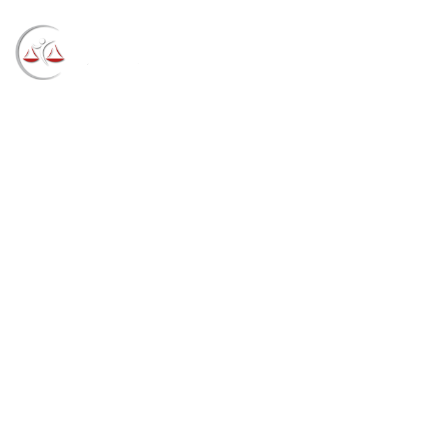
Blog
→
→
→
Notícias
Notícias STF
Presidente do
STJ suspende decisão do TRF4 e permite realização
da prova de redação do Enem no cronograma
previsto