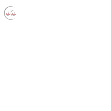
Blog
→
→
→
Notícias
Notícias
Presidente do TRF4
recebe diretores de Foro de SC, PR e RS (17/12/2021)