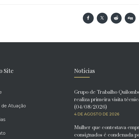
o Site
Notícias
Grupo de Trabalho Quilomb
e
realiza primeira visita técni
 de Atuação
(04/08/2026)
4 DE AGOSTO DE 2026
ias
Mulher que contestava emp
ato
consignados é condenada p