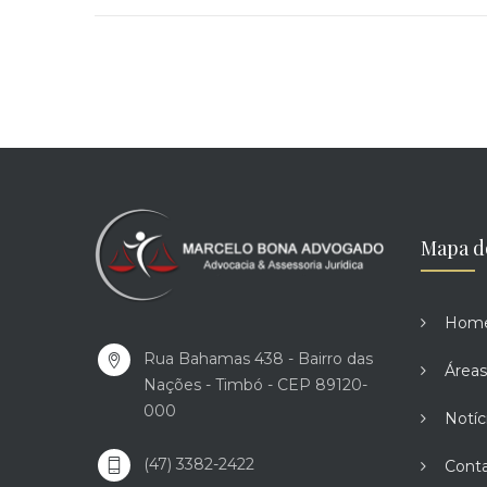
Mapa d
Hom
Rua Bahamas 438 - Bairro das
Áreas
Nações - Timbó - CEP 89120-
000
Notíc
(47) 3382-2422
Cont