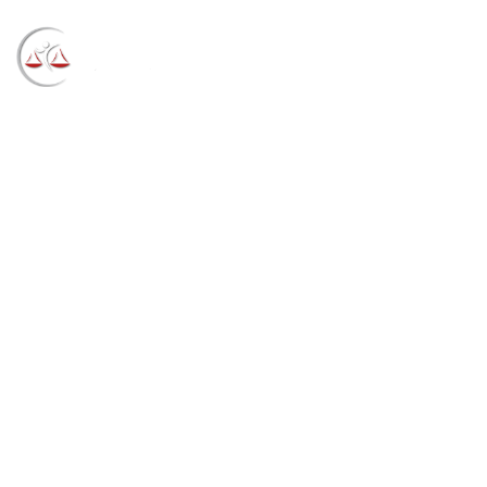
Blog
→
→
→
Notícias
Notícias STF
Presidente e
ministros do STJ participam na quinta-feira (15) de
seminário sobre o sistema financeiro