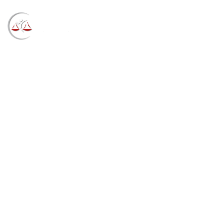
Blog
→
→
→
Notícias
Notícias
Presidentes dos
tribunais do RS se reúnem e costuram colaboração
entre instituições (04/11/2022)