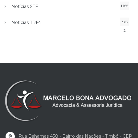
1.165
Notícias STF
7.63
Notícias TRF4
2
Rua Bahamas 438 - Bairro das Nações - Timbó - CEP