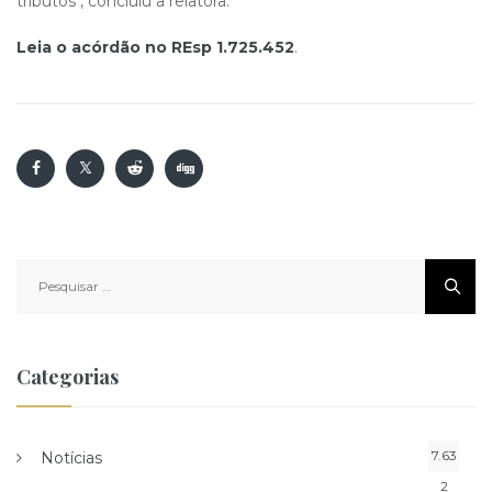
tributos", concluiu a relatora.
Leia o acórdão no REsp 1.725.452
.
Pesquisar
por:
Categorias
7.63
Notícias
2