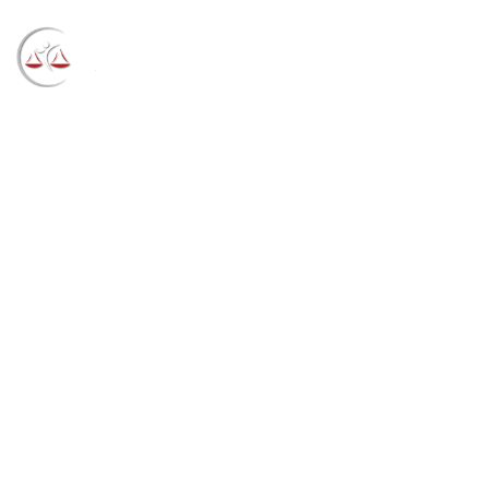
Blog
→
→
→
Notícias
Notícias STF
Primeira Turma
assegura benefício fiscal oneroso revogado antes do
fim do prazo