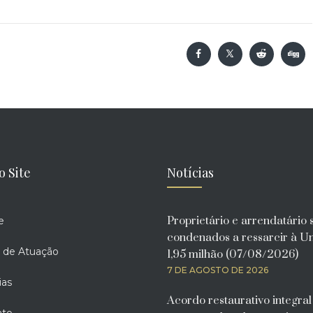
o Site
Notícias
Proprietário e arrendatário 
e
condenados a ressarcir à U
 de Atuação
1,95 milhão (07/08/2026)
7 DE AGOSTO DE 2026
ias
Acordo restaurativo integra
ato