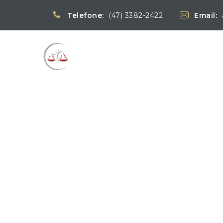
Telefone:
(47) 3382-2422
Email:
Blog
→
Notícia