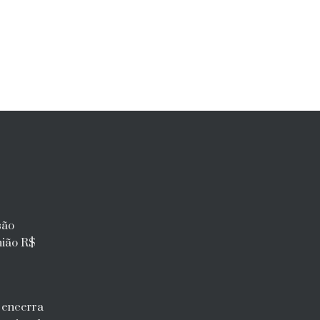
são
nião R$
l encerra