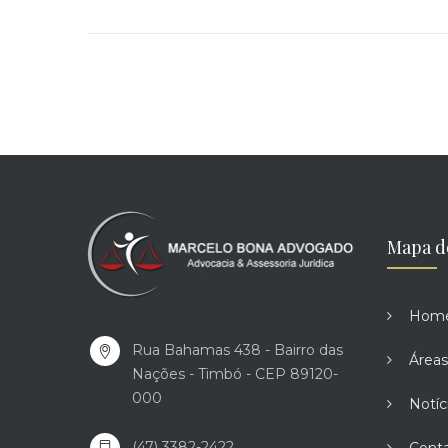
Mapa d
Hom
Rua Bahamas 438 - Bairro das
Áreas
Nações - Timbó - CEP 89120-
000
Notíc
(47) 3382-2422
Cont