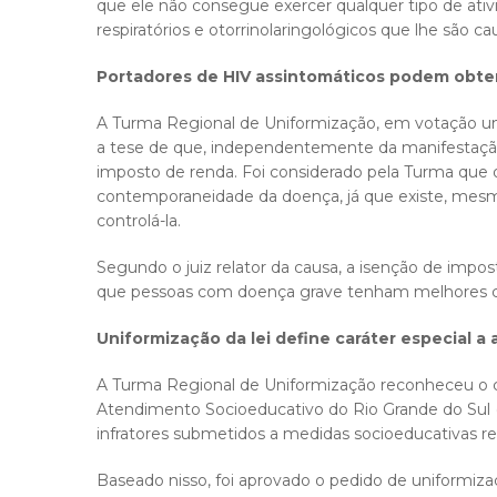
que ele não consegue exercer qualquer tipo de ativ
respiratórios e otorrinolaringológicos que lhe são c
Portadores de HIV assintomáticos podem obter
A Turma Regional de Uniformização, em votação unâ
a tese de que, independentemente da manifestação
imposto de renda. Foi considerado pela Turma que o
contemporaneidade da doença, já que existe, mesm
controlá-la.
Segundo o juiz relator da causa, a isenção de impo
que pessoas com doença grave tenham melhores co
Uniformização da lei define caráter especial a
A Turma Regional de Uniformização reconheceu o ca
Atendimento Socioeducativo do Rio Grande do Su
infratores submetidos a medidas socioeducativas rest
Baseado nisso, foi aprovado o pedido de uniformizaç