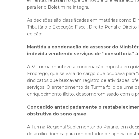
ementas retratam o que de novo e diferente aconte
para ler o Boletim na íntegra.
As decisões são classificadas em matérias como Direi
Tributário e Execução Fiscal, Direito Penal e Direit
edição:
Mantida a condenação de assessor do Ministé
indevida vendendo serviços de “consultoria” à 
A 3ª Turma manteve a condenação imposta em juízo
Emprego, que se valia do cargo que ocupava para “ve
sindicatos que buscavam registro de atividades, ofer
serviços. O entendimento da Turma foi o de uma d
enriquecimento ilícito, descompromissado com a pr
Concedido antecipadamente o restabeleciment
obstrutiva do sono grave
A Turma Regional Suplementar do Paraná, em dec
do auxílio-doença para um portador de apneia obst