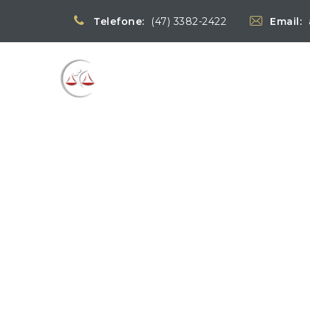
Telefone:
(47) 3382-2422
Email:
Blog
→
→
→
Notícias
Notícias
P