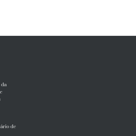
 da
 e
s
tário de