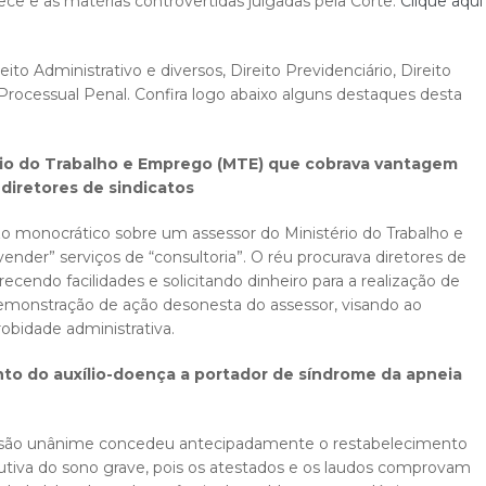
ce e as matérias controvertidas julgadas pela Corte.
Clique aqui
to Administrativo e diversos, Direito Previdenciário, Direito
o Processual Penal. Confira logo abaixo alguns destaques desta
rio do Trabalho e Emprego (MTE) que cobrava vantagem
diretores de sindicatos
 monocrático sobre um assessor do Ministério do Trabalho e
nder” serviços de “consultoria”. O réu procurava diretores de
ecendo facilidades e solicitando dinheiro para a realização de
emonstração de ação desonesta do assessor, visando ao
obidade administrativa.
o do auxílio-doença a portador de síndrome da apneia
isão unânime concedeu antecipadamente o restabelecimento
rutiva do sono grave, pois os atestados e os laudos comprovam