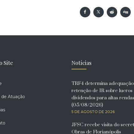
o Site
Notícias
TRF4 determina adequação
e
retenção de IR sobre lucros
 de Atuação
dividendos para altas renda
(05/08/2026)
ias
5 DE AGOSTO DE 2026
ato
JFSC recebe visita do secre
Obras de Florianópolis