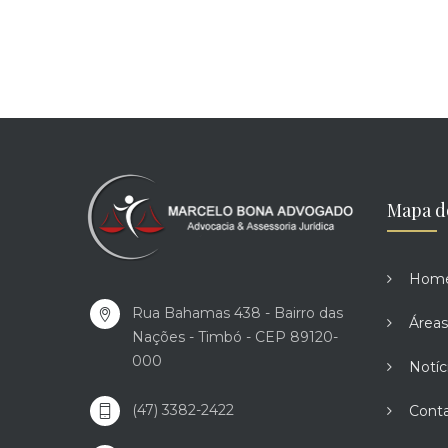
Mapa d
Hom
Rua Bahamas 438 - Bairro das
Áreas
Nações - Timbó - CEP 89120-
000
Notíc
(47) 3382-2422
Cont