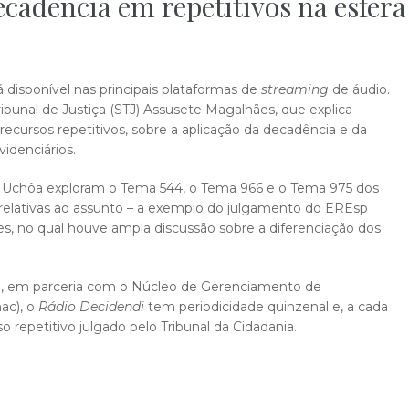
ecadência em repetitivos na esfera
á disponível nas principais plataformas de
streaming
de áudio.
ribunal de Justiça (STJ) Assusete Magalhães, que explica
cursos repetitivos, sobre a aplicação da decadência e da
idenciários.
ma Uchôa exploram o Tema 544, o Tema 966 e o Tema 975 dos
s relativas ao assunto – a exemplo do julgamento do EREsp
ães, no qual houve ampla discussão sobre a diferenciação dos
J, em parceria com o Núcleo de Gerenciamento de
ac), o
Rádio Decidendi
tem periodicidade quinzenal e, a cada
o repetitivo julgado pelo Tribunal da Cidadania.