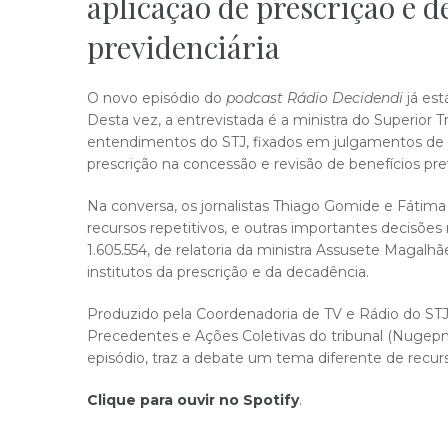
aplicação de prescrição e d
previdenciária
O novo episódio do
podcast
Rádio Decidendi
já est
Desta vez, a entrevistada é a ministra do Superior T
entendimentos do STJ, fixados em julgamentos de re
prescrição na concessão e revisão de benefícios prev
Na conversa, os jornalistas Thiago Gomide e Fáti
recursos repetitivos, e outras importantes decisõe
1.605.554, de relatoria da ministra Assusete Magalh
institutos da prescrição e da decadência.
Produzido pela Coordenadoria de TV e Rádio do ST
Precedentes e Ações Coletivas do tribunal (Nugepn
episódio, traz a debate um tema diferente de recurs
Clique para ouvir no Spotify
.