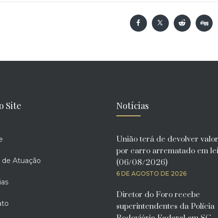
o Site
Notícias
União terá de devolver valo
e
por carro arrematado em lei
 de Atuação
(06/08/2026)
6 DE AGOSTO DE 2026
ias
Diretor do Foro recebe
ato
superintendentes da Polícia