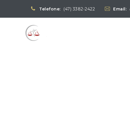
Telefone:
(47) 3382-2422
Email:
Blog
→
→
Notícias
Notícias STF