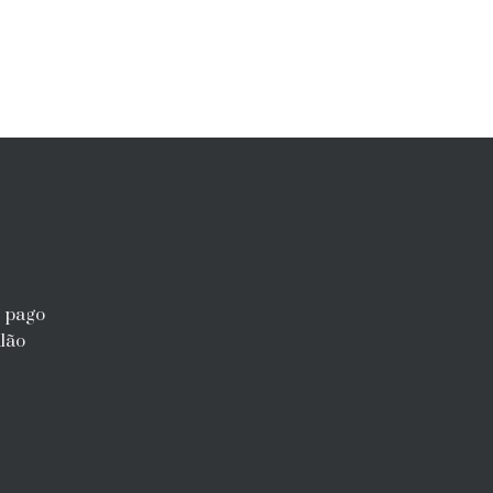
r pago
lão