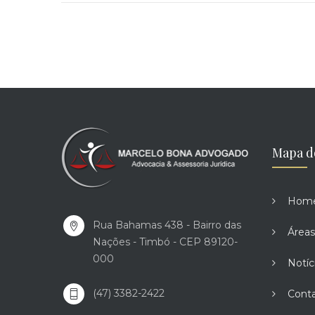
Mapa d
Hom
Rua Bahamas 438 - Bairro das
Áreas
Nações - Timbó - CEP 89120-
000
Notíc
(47) 3382-2422
Cont