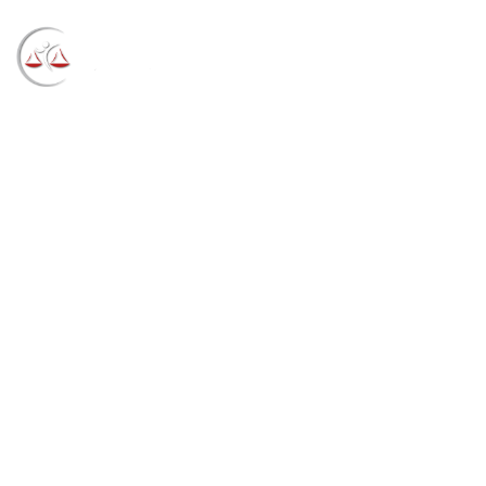
Blog
→
→
→
Notícias
Notícias
Reunião da
Corregedoria debate alterações nas competências de
Varas Federais da 4ª Região (11/07/2022)