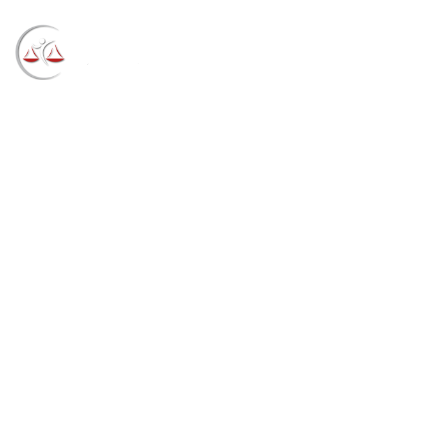
Blog
→
→
→
Notícias
Notícias
Seção Judiciária do
RS participará da 7ª Semana da Inovação da ENAP
(08/11/2021)