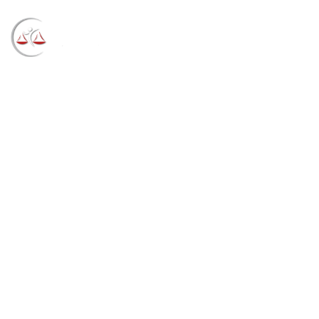
Blog
→
→
→
Notícias
Notícias STF
Seminário
Judiciário e Mercado Imobiliário vai debater vícios
construtivos com ministros do STJ