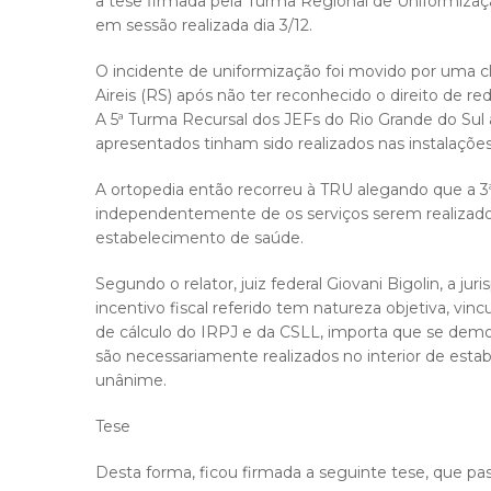
a tese firmada pela Turma Regional de Uniformizaçã
em sessão realizada dia 3/12.
O incidente de uniformização foi movido por uma cl
Aireis (RS) após não ter reconhecido o direito de re
A 5ª Turma Recursal dos JEFs do Rio Grande do Sul
apresentados tinham sido realizados nas instalações 
A ortopedia então recorreu à TRU alegando que a 3
independentemente de os serviços serem realizados
estabelecimento de saúde.
Segundo o relator, juiz federal Giovani Bigolin, a ju
incentivo fiscal referido tem natureza objetiva, vinc
de cálculo do IRPJ e da CSLL, importa que se demon
são necessariamente realizados no interior de esta
unânime.
Tese
Desta forma, ficou firmada a seguinte tese, que pas