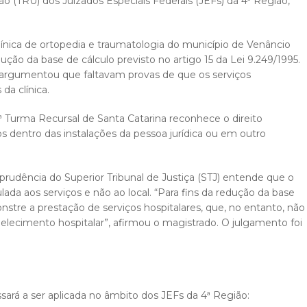
o (TRU) dos Juizados Especiais Federais (JEFs) da 4ª Região,
ínica de ortopedia e traumatologia do município de Venâncio
dução da base de cálculo previsto no artigo 15 da Lei 9.249/1995.
 argumentou que faltavam provas de que os serviços
da clínica.
ª Turma Recursal de Santa Catarina reconhece o direito
 dentro das instalações da pessoa jurídica ou em outro
risprudência do Superior Tribunal de Justiça (STJ) entende que o
ulada aos serviços e não ao local. “Para fins da redução da base
stre a prestação de serviços hospitalares, que, no entanto, não
belecimento hospitalar”, afirmou o magistrado. O julgamento foi
sará a ser aplicada no âmbito dos JEFs da 4ª Região: