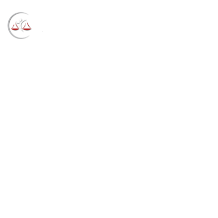
Blog
→
→
→
Notícias
Notícias
Serviços
hospitalares prestados fora das clínicas também
valem para redução da base de cálculo (10/12/2021)