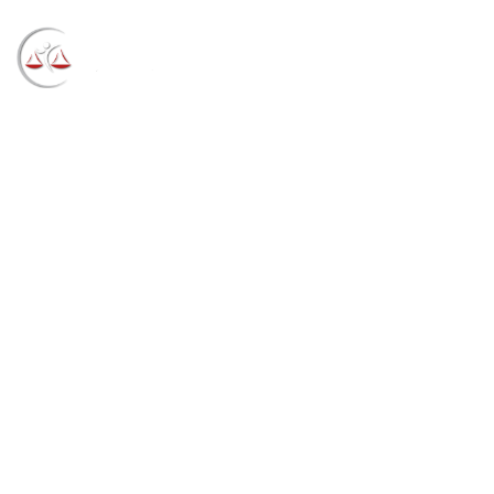
Blog
→
→
→
Notícias
Notícias
SJ de Foz do Iguaçu
homenageia profissionais por décadas de dedicação
à Justiça Federal (15/06/2026)