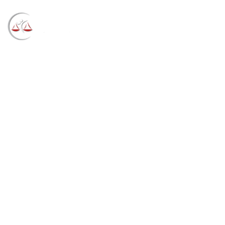
Blog
→
→
→
Notícias
Notícias
SJSC sedia
Seminário de Direito Penal e 8º Fonacrim
(09/06/2022)