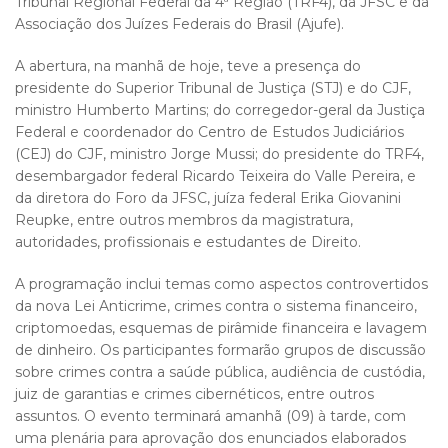
Tribunal Regional Federal da 4ª Região (TRF4), da JFSC e da
Associação dos Juízes Federais do Brasil (Ajufe).
A abertura, na manhã de hoje, teve a presença do
presidente do Superior Tribunal de Justiça (STJ) e do CJF,
ministro Humberto Martins; do corregedor-geral da Justiça
Federal e coordenador do Centro de Estudos Judiciários
(CEJ) do CJF, ministro Jorge Mussi; do presidente do TRF4,
desembargador federal Ricardo Teixeira do Valle Pereira, e
da diretora do Foro da JFSC, juíza federal Erika Giovanini
Reupke, entre outros membros da magistratura,
autoridades, profissionais e estudantes de Direito.
A programação inclui temas como aspectos controvertidos
da nova Lei Anticrime, crimes contra o sistema financeiro,
criptomoedas, esquemas de pirâmide financeira e lavagem
de dinheiro. Os participantes formarão grupos de discussão
sobre crimes contra a saúde pública, audiência de custódia,
juiz de garantias e crimes cibernéticos, entre outros
assuntos. O evento terminará amanhã (09) à tarde, com
uma plenária para aprovação dos enunciados elaborados