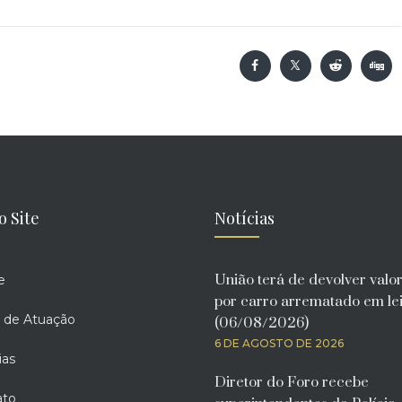
o Site
Notícias
União terá de devolver valo
e
por carro arrematado em lei
 de Atuação
(06/08/2026)
6 DE AGOSTO DE 2026
ias
Diretor do Foro recebe
ato