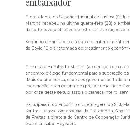
embaixador
O presidente do Superior Tribunal de Justiça (STJ) 
Martins, recebeu na última quarta-feira (28) o emb
da corte teve o objetivo de estreitar as relações of
Segundo o ministro, o diálogo e o entendimento e
da Covid-19 e a retomada do crescimento econômic
​O ministro Humberto Martins (ao centro) com o e
encontro: diálogo fundamental para a superação da c
"Mais do que nunca, cabe aos governos de todo o 
cooperação internacional em prol de uma incansável 
pior crise deste século assola o planeta inteiro, se
Participaram do encontro o diretor-geral do STJ, Ma
Santana; o assessor especial da Presidência, Ajax Pi
de Freitas; a diretora do Centro de Cooperação Jurí
brasileira Isabel Heyvaert.​