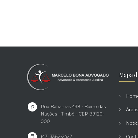
Mapa d
Hom
Rua Bahamas 438 - Bairro das
Áreas
Nações - Timbó - CEP 89120-
000
Notíc
(47) 3382-2422
Cont