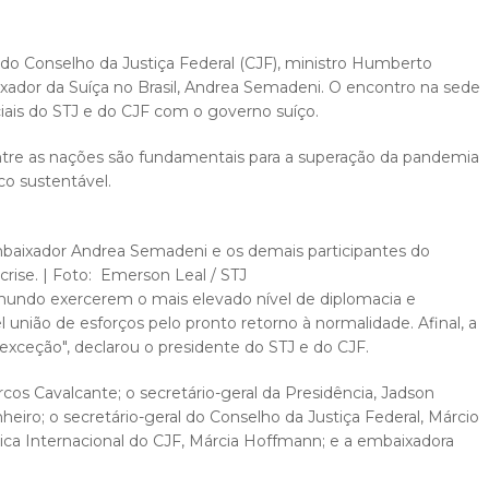
e do Conselho da Justiça Federal (CJF), ministro Humberto
aixador da Suíça no Brasil, Andrea Semadeni. O encontro na sede
iciais do STJ e do CJF com o governo suíço.
ntre as nações são fundamentais para a superação da pandemia
o sustentável.
mbaixador Andrea Semadeni e os demais participantes do
rise. | Foto: Emerson Leal / STJ​
mundo exercerem o mais elevado nível de diplomacia e
união de esforços pelo pronto retorno à normalidade. Afinal, a
m exceção", declarou o presidente do STJ e do CJF.
rcos Cavalcante; o secretário-geral da Presidência, Jadson
nheiro; o secretário-geral do Conselho da Justiça Federal, Márcio
dica Internacional do CJF, Márcia Hoffmann; e a embaixadora