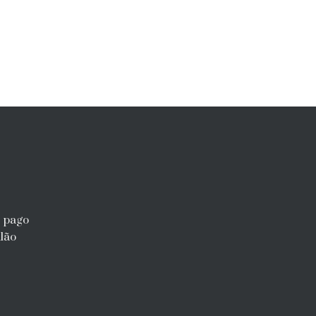
r pago
lão