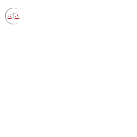
Blog
→
→
→
Notícias
Notícias
STJ promove
consulta pública sobre metas para 2023 (04/07/2022)