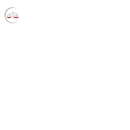
Blog
→
→
→
Notícias
Notícias STF
STJ suspende
decisão e permite que prefeito eleito de Petrópolis
(RJ) assuma mandato