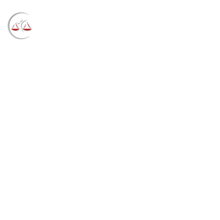
Blog
→
→
→
Notícias
Notícias STF
STJ suspende
prazos a partir de 20 de dezembro em razão do
recesso forense