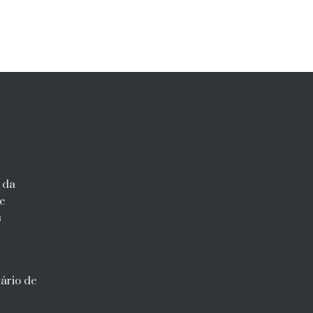
 da
 e
s
tário de