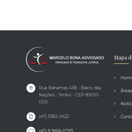
Mapa d
Hom
Rua Bahamas 438 - Bairro das
Áreas
Nações - Timbó - CEP 89120-
000
Notíc
(47) 3382-2422
Cont
(47) 9 9656-0793