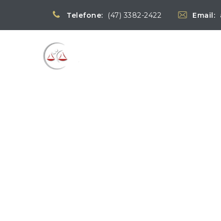
Telefone:
(47) 3382-2422
Email:
Blog
→
Notí