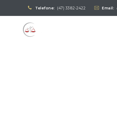
Telefone:
(47) 3382-2422
Email:
Blog
→
Notíci