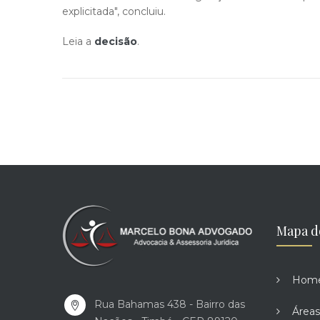
explicitada", concluiu.
Leia a
decisão
.​
Mapa d
Hom
Rua Bahamas 438 - Bairro das
Áreas