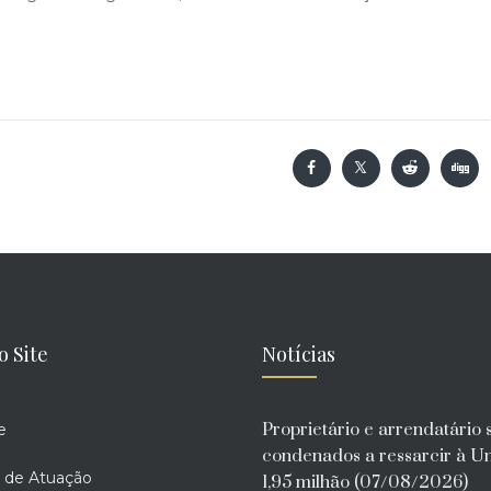
o Site
Notícias
Proprietário e arrendatário 
e
condenados a ressarcir à U
 de Atuação
1,95 milhão (07/08/2026)