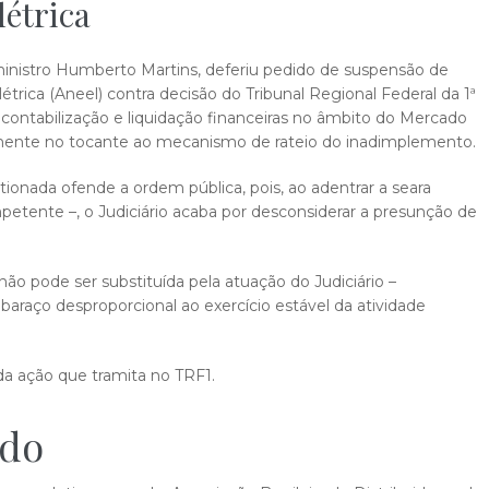
létrica
, ministro Humberto Martins, deferiu pedido de suspensão de
trica (Aneel) contra decisão do Tribunal Regional Federal da 1ª
contabilização e liquidação financeiras no âmbito do Mercado
almente no tocante ao mecanismo de rateio do inadimplemento.
ionada ofende a ordem pública, pois, ao adentrar a seara
petente –, o Judiciário acaba por desconsiderar a presunção de
não pode ser substituída pela atuação do Judiciário –
araço desproporcional ao exercício estável da atividade
 da ação que tramita no TRF1.
ado