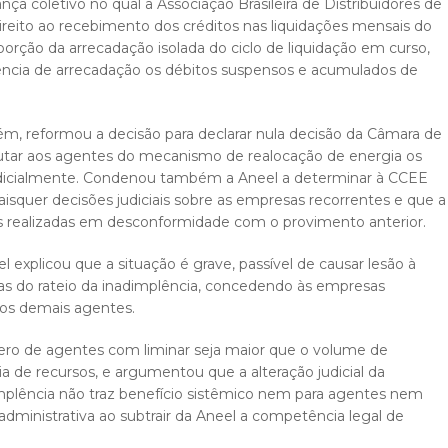
 coletivo no qual a Associação Brasileira de Distribuidores de
direito ao recebimento dos créditos nas liquidações mensais do
orção da arrecadação isolada do ciclo de liquidação em curso,
ciência de arrecadação os débitos suspensos e acumulados de
ém, reformou a decisão para declarar nula decisão da Câmara de
putar aos agentes do mecanismo de realocação de energia os
judicialmente. Condenou também a Aneel a determinar à CCEE
isquer decisões judiciais sobre as empresas recorrentes e que a
ras realizadas em desconformidade com o provimento anterior.
 explicou que a situação é grave, passível de causar lesão à
ras do rateio da inadimplência, concedendo às empresas
aos demais agentes.
ero de agentes com liminar seja maior que o volume de
ia de recursos, e argumentou que a alteração judicial da
implência não traz benefício sistêmico nem para agentes nem
dministrativa ao subtrair da Aneel a competência legal de