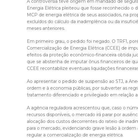
A controvérsia teve origem em mandado de segurança
Energia Elétrica pleiteou que fosse reconhecido o 
MCP de energia elétrica de seus associados, na prop
excluídos do cálculo da inadimplência ou da insufi
meses anteriores.
Em primeiro grau, o pedido foi negado. O TRF1, por
Comercialização de Energia Elétrica (CCEE) de im
efeitos da proteção econômico-financeira obtida 
que se abstenha de imputar ônus financeiros de qua
CCEE recontabilize eventuais liquidações financei
Ao apresentar o pedido de suspensão ao STJ, a Aneel
ordem e à economia públicas, por subverter as reg
tratamento diferenciado e privilegiado em relação 
A agência reguladora acrescentou que, caso o núm
recursos disponíveis, o mercado irá parar por ausênc
alocação dos custos decorrentes do rateio de inad
para o mercado, evidenciando grave lesão à ordem a
regular a comercialização de energia elétrica.