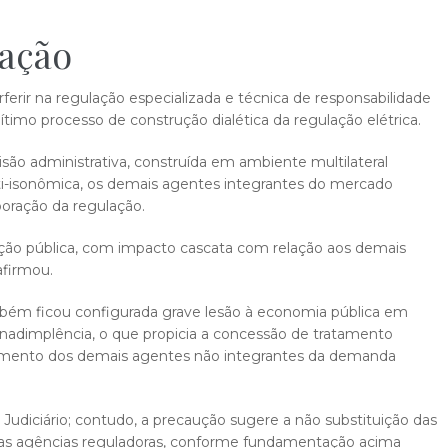
lação
ferir na regulação especializada e técnica de responsabilidade
egítimo processo de construção dialética da regulação elétrica.
são administrativa, construída em ambiente multilateral
anti-isonômica, os demais agentes integrantes do mercado
boração da regulação.
ração pública, com impacto cascata com relação aos demais
afirmou.
mbém ficou configurada grave lesão à economia pública em
 inadimplência, o que propicia a concessão de tratamento
trimento dos demais agentes não integrantes da demanda
 Judiciário; contudo, a precaução sugere a não substituição das
las agências reguladoras, conforme fundamentação acima