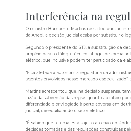
Interferência na regu
O ministro Humberto Martins ressaltou que, ao inter
da Aneel, a decisão judicial acaba por substituir o l
Segundo o presidente do STJ, a substituição da deci
propício para o diálogo técnico, atinge, de forma 
elétrico, que inclusive podem ter participado da ela
"Fica afetada a autonomia regulatória da administ
agentes envolvidos nesse mercado especializado", 
Martins acrescentou que, na decisão suspensa, ta
razão da subversão das regras quanto ao rateio por
diferenciado e privilegiado à parte adversa em de
judicial, desequilibrando o setor elétrico.
"É sabido que o tema está sujeito ao crivo do Poder
decisões tomadas e das regulações construídas pe