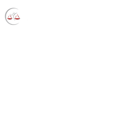
Blog
→
→
→
Notícias
Notícias STF
Suspensas
liminares que mandavam Mato Grosso internar
pacientes com Covid-19 sem respeito à fila