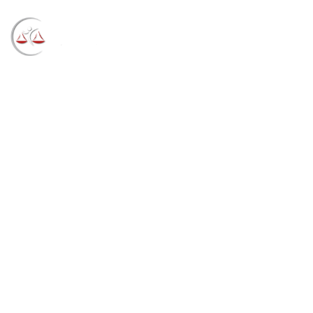
Blog
→
→
→
Notícias
Notícias
Termo de
cooperação dá início à maior rodada de conciliação de
precatórios da história do RS (03/12/2021)