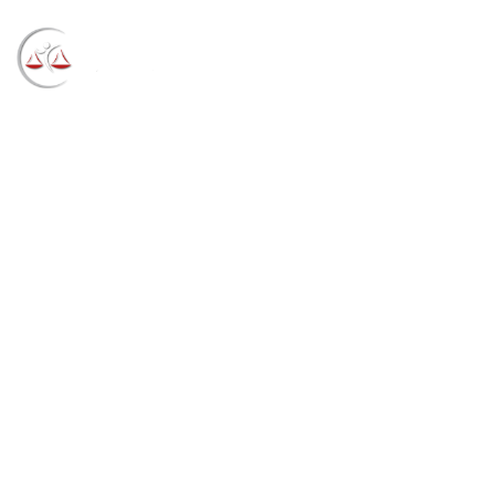
Blog
→
→
→
Notícias
Notícias
TRE do Amazonas
assina acordo para uso do SEI (28/09/2021)