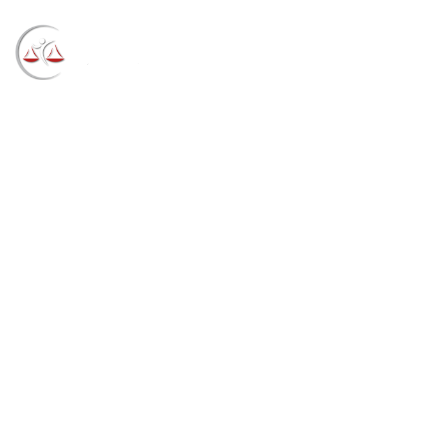
Blog
→
→
→
Notícias
Notícias
TRF4 alerta: são
falsas mensagens que pedem depósito antecipado
para recebimento de precatórios e RPVs
(23/05/2022)