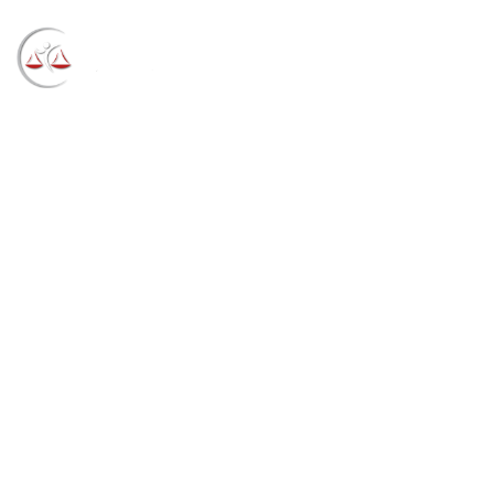
Blog
→
→
→
Notícias
Notícias
TRF4 determina
realização de perícia judicial em casas do Núcleo
Habitacional Vale Verde (PR) (04/04/2022)