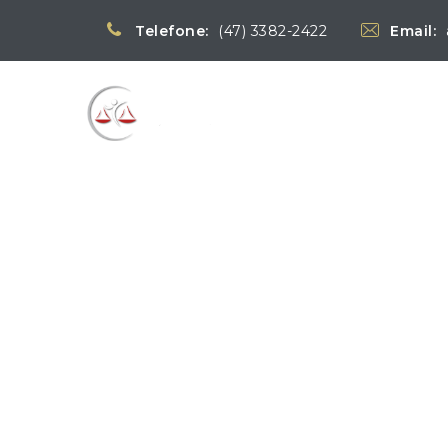
Telefone:
(47) 3382-2422
Email:
Blog
→
→
Notícias
N