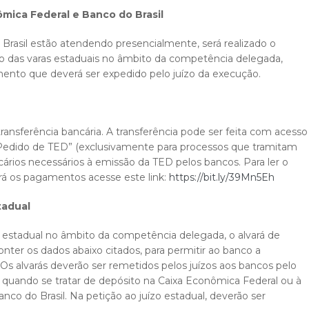
mica Federal e Banco do Brasil
Brasil estão atendendo presencialmente, será realizado o
o das varas estaduais no âmbito da competência delegada,
ento que deverá ser expedido pelo juízo da execução.
transferência bancária. A transferência pode ser feita com acesso
Pedido de TED” (exclusivamente para processos que tramitam
cários necessários à emissão da TED pelos bancos. Para ler o
zará os pagamentos acesse este link:
https://bit.ly/39Mn5Eh
tadual
a estadual no âmbito da competência delegada, o alvará de
nter os dados abaixo citados, para permitir ao banco a
. Os alvarás deverão ser remetidos pelos juízos aos bancos pelo
quando se tratar de depósito na Caixa Econômica Federal ou à
nco do Brasil. Na petição ao juízo estadual, deverão ser