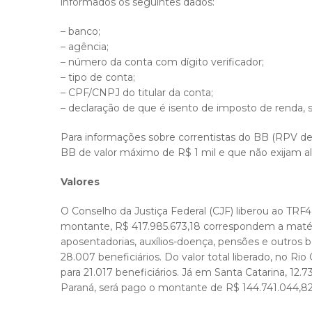
informados os seguintes dados:
– banco;
– agência;
– número da conta com dígito verificador;
– tipo de conta;
– CPF/CNPJ do titular da conta;
– declaração de que é isento de imposto de renda, 
Para informações sobre correntistas do BB (RPV de
BB de valor máximo de R$ 1 mil e que não exijam al
Valores
O Conselho da Justiça Federal (CJF) liberou ao TRF4 
montante, R$ 417.985.673,18 correspondem a matéria
aposentadorias, auxílios-doença, pensões e outros 
28.007 beneficiários. Do valor total liberado, no Rio
para 21.017 beneficiários. Já em Santa Catarina, 12.
Paraná, será pago o montante de R$ 144.741.044,82, 