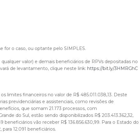
se for o caso, ou optante pelo SIMPLES.
 qualquer valor) e demais beneficiários de RPVs depositadas no
vará de levantamento, clique neste link:
https://bit.ly/3HMRGhC
os limites financeiros no valor de R$ 485.011.038,13. Deste
s previdenciárias e assistenciais, como revisões de
benefícios, que somam 21.173 processos, com
 Grande do Sul, estão sendo disponibilizados R$ 203.413.362,32,
739 beneficiários vão receber R$ 136.856.630,99. Para o Estado do
para 12.091 beneficiários.