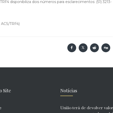
TRF4 disponibiliza dois números para esclarecimentos: (51) 3213-
: ACS/TRF4)
o Site
Notícias
União terá de devolver valo
e