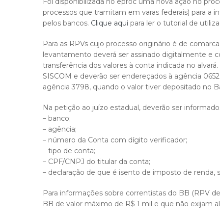
Foi disponibilizada no eproc uma nova ação no pro
processos que tramitam em varas federais) para a 
pelos bancos.
Clique aqui
para ler o tutorial de util
Para as RPVs cujo processo originário é de comarc
levantamento deverá ser assinado digitalmente e co
transferência dos valores à conta indicada no alvará
SISCOM e deverão ser endereçados à agência 0652 
agência 3798, quando o valor tiver depositado no Ba
Na petição ao juízo estadual, deverão ser informado
– banco;
– agência;
– número da Conta com dígito verificador;
– tipo de conta;
– CPF/CNPJ do titular da conta;
– declaração de que é isento de imposto de renda, 
Para informações sobre correntistas do BB (RPV de
BB de valor máximo de R$ 1 mil e que não exijam a