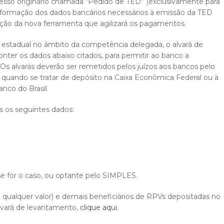
cesso originário chamada “Pedido de TED” (exclusivamente para
informação dos dados bancários necessários à emissão da TED
ização da nova ferramenta que agilizará os pagamentos.
a estadual no âmbito da competência delegada, o alvará de
nter os dados abaixo citados, para permitir ao banco a
. Os alvarás deverão ser remetidos pelos juízos aos bancos pelo
quando se tratar de depósito na Caixa Econômica Federal ou à
nco do Brasil.
s os seguintes dados:
se for o caso, ou optante pelo SIMPLES.
 qualquer valor) e demais beneficiários de RPVs depositadas no
lvará de levantamento,
clique aqui.