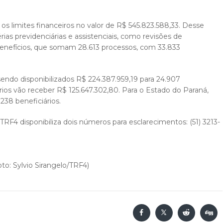
 os limites financeiros no valor de R$ 545.823.588,33. Desse
s previdenciárias e assistenciais, como revisões de
 benefícios, que somam 28.613 processos, com 33.833
 sendo disponibilizados R$ 224.387.959,19 para 24.907
ários vão receber R$ 125.647.302,80. Para o Estado do Paraná,
238 beneficiários.
TRF4 disponibiliza dois números para esclarecimentos: (51) 3213-
o: Sylvio Sirangelo/TRF4)