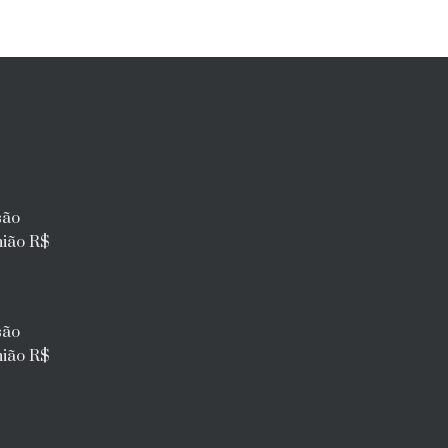
são
nião R$
são
nião R$