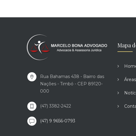
Mapa d
Hom
Rua Bahamas 438 - Bairro das
Áreas
Nações - Timbó - CEP 89120-
000
Notíc
(47) 3382-2422
Cont
(47) 9 9656-0793