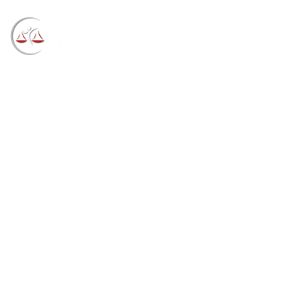
Blog
→
→
→
Notícias
Notícias
TRF4 garante vaga
de cotista a estudante com esclerose múltipla
(05/11/2021)