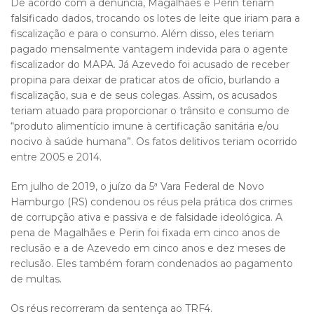
De acordo com a denúncia, Magalhães e Perin teriam
falsificado dados, trocando os lotes de leite que iriam para a
fiscalização e para o consumo. Além disso, eles teriam
pagado mensalmente vantagem indevida para o agente
fiscalizador do MAPA. Já Azevedo foi acusado de receber
propina para deixar de praticar atos de ofício, burlando a
fiscalização, sua e de seus colegas. Assim, os acusados
teriam atuado para proporcionar o trânsito e consumo de
“produto alimentício imune à certificação sanitária e/ou
nocivo à saúde humana”. Os fatos delitivos teriam ocorrido
entre 2005 e 2014.
Em julho de 2019, o juízo da 5ª Vara Federal de Novo
Hamburgo (RS) condenou os réus pela prática dos crimes
de corrupção ativa e passiva e de falsidade ideológica. A
pena de Magalhães e Perin foi fixada em cinco anos de
reclusão e a de Azevedo em cinco anos e dez meses de
reclusão. Eles também foram condenados ao pagamento
de multas.
Os réus recorreram da sentença ao TRF4.