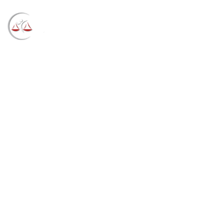
Blog
→
→
→
Notícias
Notícias
TRF4 mantém
condenação de réus envolvidos em esquema de leite
adulterado no RS (01/09/2021)