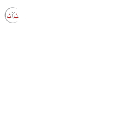
Blog
→
→
→
Notícias
Notícias
TRF4 mantém prisão
de colombiano investigado por tráfico internacional
de drogas (29/06/2021)