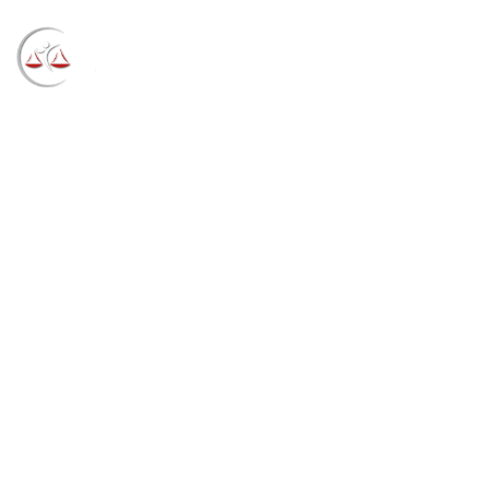
Blog
→
→
→
Notícias
Notícias
TRF4 mantém
provas de acusação contra doleiro provenientes de
acordo de cooperação entre Brasil e Luxemburgo
(10/06/2021)