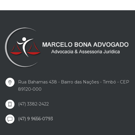
Rua Bahamas 438 - Bairro das Nações - Timbó - CEP
89120-000
(47) 3382-2422
(47) 9 9656-0793