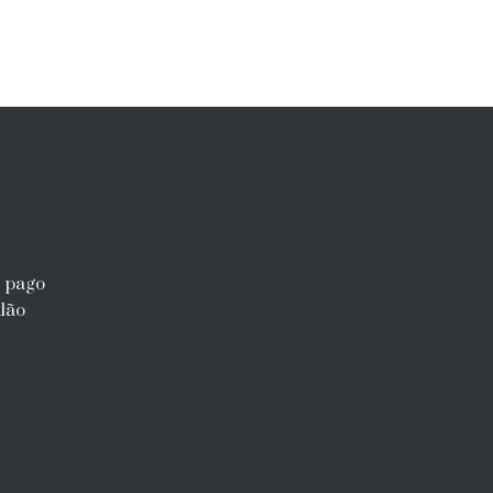
r pago
lão