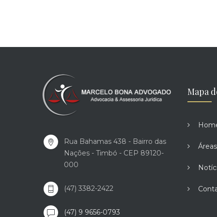
Mapa d
Hom
Rua Bahamas 438 - Bairro das
Áreas
Nações - Timbó - CEP 89120-
000
Notíc
(47) 3382-2422
Cont
(47) 9 9656-0793