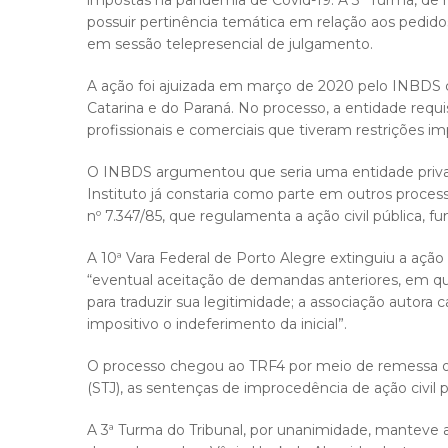
impostas na pandemia de Covid-19. A 3ª Turma, de
possuir pertinência temática em relação aos pedidos
em sessão telepresencial de julgamento.
A ação foi ajuizada em março de 2020 pelo INBDS c
Catarina e do Paraná. No processo, a entidade requis
profissionais e comerciais que tiveram restrições 
O INBDS argumentou que seria uma entidade privada 
Instituto já constaria como parte em outros processos
nº 7.347/85, que regulamenta a ação civil pública, f
A 10ª Vara Federal de Porto Alegre extinguiu a açã
“eventual aceitação de demandas anteriores, em qu
para traduzir sua legitimidade; a associação autora
impositivo o indeferimento da inicial”.
O processo chegou ao TRF4 por meio de remessa ofic
(STJ), as sentenças de improcedência de ação civil 
A 3ª Turma do Tribunal, por unanimidade, manteve a 