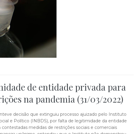
midade de entidade privada para
rições na pandemia (31/03/2022)
nteve decisão que extinguiu processo ajuizado pelo Instituto
l e Político (INBDS), por falta de legitimidade da entidade
m contestadas medidas de restrições sociais e comerciais