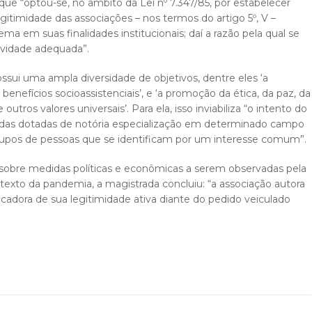
e “optou-se, no âmbito da Lei nº 7.347/85, por estabelecer
egitimidade das associações – nos termos do artigo 5º, V –
a em suas finalidades institucionais; daí a razão pela qual se
ividade adequada”.
sui uma ampla diversidade de objetivos, dentre eles ‘a
enefícios socioassistenciais’, e ‘a promoção da ética, da paz, da
tros valores universais’. Para ela, isso inviabiliza “o intento do
rivadas dotadas de notória especialização em determinado campo
rupos de pessoas que se identificam por um interesse comum”.
al sobre medidas políticas e econômicas a serem observadas pela
exto da pandemia, a magistrada concluiu: “a associação autora
icadora de sua legitimidade ativa diante do pedido veiculado