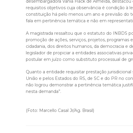
desembargadora Vânia Hack de Almeida, destacou qu
requisitos objetivos cuja observância é condição à l
constituição há pelo menos um ano e previsão do tem
fala em pertinência temática e não em representat
A magistrada ressaltou que o estatuto do INBDS pos
promoção de ações, serviços, projetos, programas e b
cidadania, dos direitos humanos, da democracia e de ou
legislador de propiciar a entidades associativas p
postular em juízo como substituto processual de g
Quanto a entidade requisitar prestação jurisdicion
União e pelos Estados do RS, de SC e do PR no cont
não logrou demonstrar a pertinência temática justif
nesta demanda”.
(Foto: Marcello Casal Jr/Ag. Brasil)