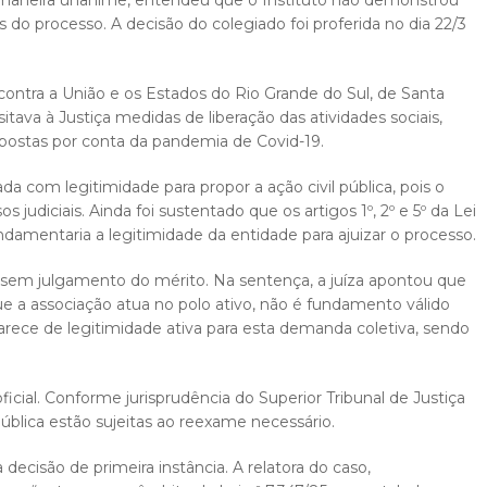
 maneira unânime, entendeu que o Instituto não demonstrou
 do processo. A decisão do colegiado foi proferida no dia 22/3
ontra a União e os Estados do Rio Grande do Sul, de Santa
itava à Justiça medidas de liberação das atividades sociais,
impostas por conta da pandemia de Covid-19.
com legitimidade para propor a ação civil pública, pois o
 judiciais. Ainda foi sustentado que os artigos 1º, 2º e 5º da Lei
undamentaria a legitimidade da entidade para ajuizar o processo.
o sem julgamento do mérito. Na sentença, a juíza apontou que
e a associação atua no polo ativo, não é fundamento válido
 carece de legitimidade ativa para esta demanda coletiva, sendo
ial. Conforme jurisprudência do Superior Tribunal de Justiça
pública estão sujeitas ao reexame necessário.
decisão de primeira instância. A relatora do caso,