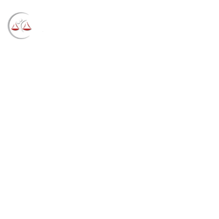
Blog
→
→
→
Notícias
Notícias
TRF4 nega recurso
da União e determina fornecimento de medicamento
para criança com AME (07/04/2022)