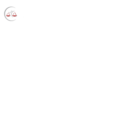
Blog
→
→
→
Notícias
Notícias
TRF4 nega registro
de marca para empresa de SC por semelhança à
marca já registrada (05/05/2023)