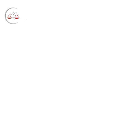
Blog
→
→
→
Notícias
Notícias
TRF4 pagará parte
dos precatórios federais previstos para 2022 em
agosto (09/06/2022)