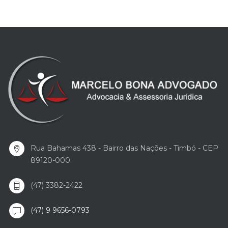
Rua Bahamas 438 - Bairro das Nações - Timbó - CEP
89120-000
(47) 3382-2422
(47) 9 9656-0793