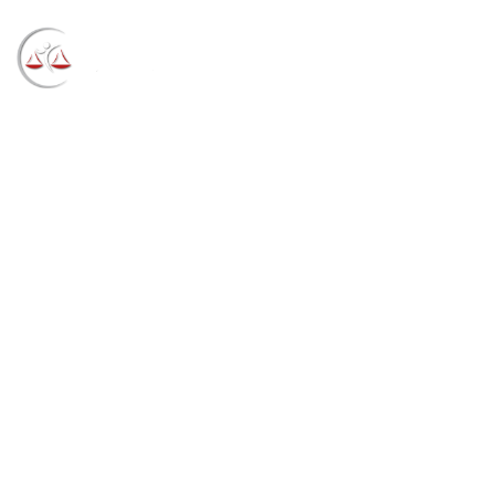
Blog
→
→
→
Notícias
Notícias
TRF4 reestabelece
benefício para homem que não foi notificado
corretamente pelo INSS (18/08/2021)