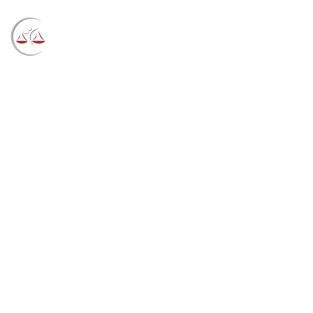
Blog
→
→
→
Notícias
Notícias STF
Tribunal chega
à marca de 706 mil decisões desde o início do
trabalho remoto